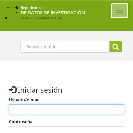
Ir
al
Cambi
contenido
naveg
principal
Buscar
Iniciar sesión
Usuario/e-mail
Contraseña