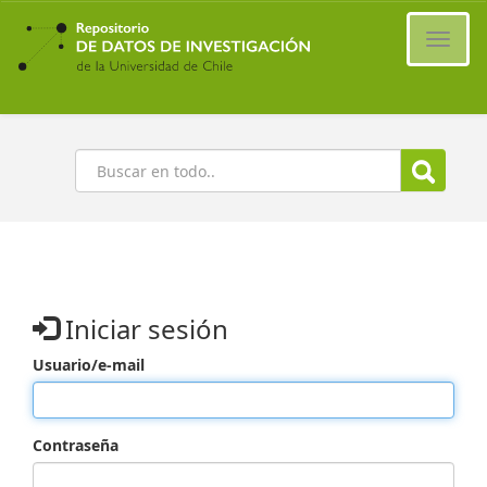
Ir
al
Cambi
contenido
naveg
principal
Buscar
Iniciar sesión
Usuario/e-mail
Contraseña