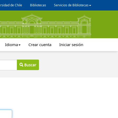
rsidad de Chile
Bibliotecas
Servicios de Bibliotecas
Idioma
Crear cuenta
Iniciar sesión
Buscar