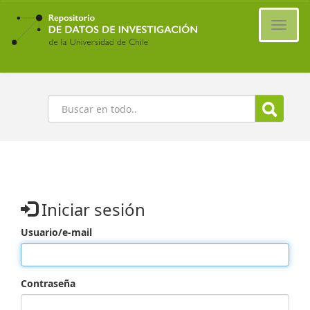
Ir
al
Cambi
contenido
naveg
principal
Buscar
Iniciar sesión
Usuario/e-mail
Contraseña