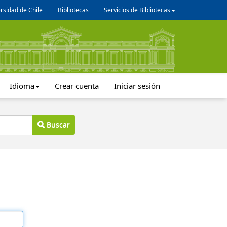
rsidad de Chile
Bibliotecas
Servicios de Bibliotecas
Idioma
Crear cuenta
Iniciar sesión
Buscar