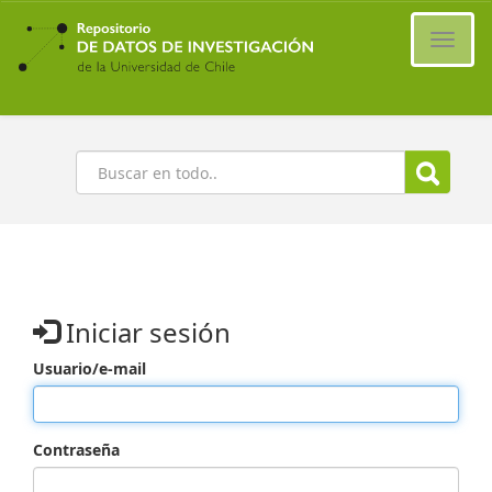
Ir
al
Cambi
contenido
naveg
principal
Buscar
Iniciar sesión
Usuario/e-mail
Contraseña