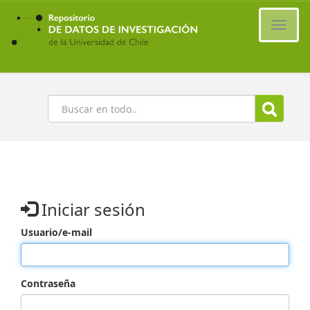
Ir
al
Cambi
contenido
naveg
principal
Buscar
Iniciar sesión
Usuario/e-mail
Contraseña