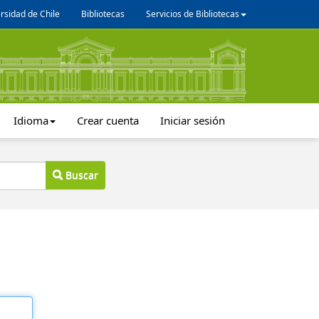
rsidad de Chile
Bibliotecas
Servicios de Bibliotecas
Idioma
Crear cuenta
Iniciar sesión
Buscar