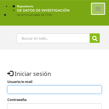
Ir
al
Cambi
contenido
naveg
principal
Buscar
Iniciar sesión
Usuario/e-mail
Contraseña