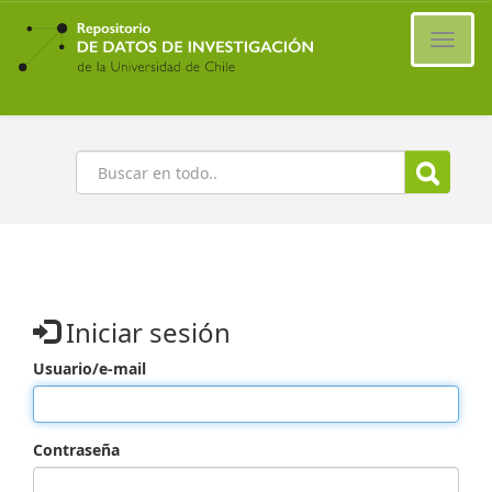
Ir
al
Cambi
contenido
naveg
principal
Buscar
Iniciar sesión
Usuario/e-mail
Contraseña