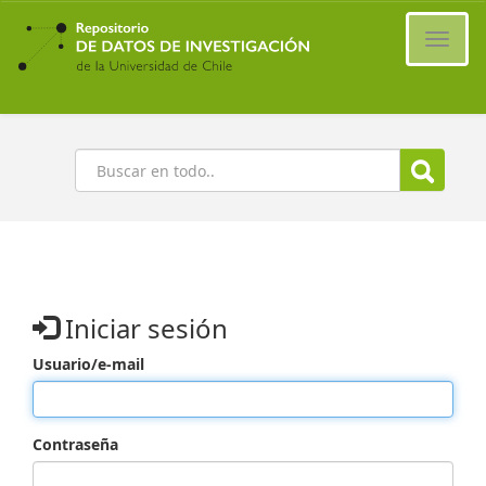
Ir
al
Cambi
contenido
naveg
principal
Buscar
Iniciar sesión
Usuario/e-mail
Contraseña