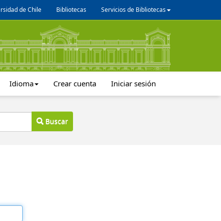
rsidad de Chile
Bibliotecas
Servicios de Bibliotecas
Idioma
Crear cuenta
Iniciar sesión
Buscar