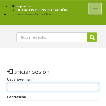
Ir
al
Cambi
contenido
naveg
principal
Buscar
Iniciar sesión
Usuario/e-mail
Contraseña