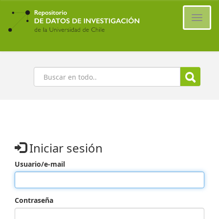
Ir
al
Cambi
contenido
naveg
principal
Buscar
Iniciar sesión
Usuario/e-mail
Contraseña