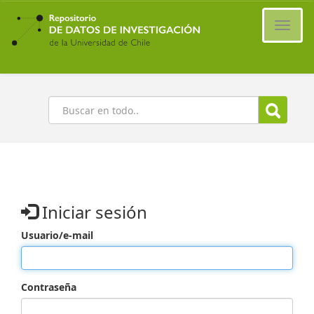
Ir
al
Cambi
contenido
naveg
principal
Buscar
Iniciar sesión
Usuario/e-mail
Contraseña