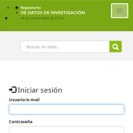
Ir
al
Cambi
contenido
naveg
principal
Buscar
Iniciar sesión
Usuario/e-mail
Contraseña