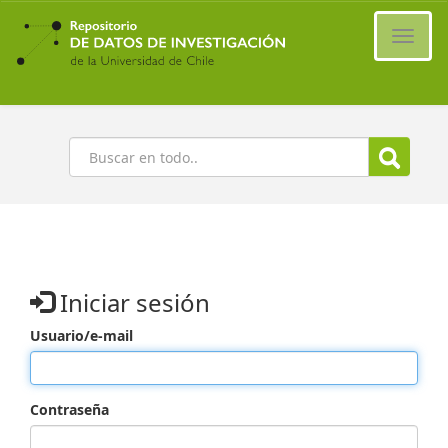
Ir
al
Cambi
contenido
naveg
principal
Buscar
Iniciar sesión
Usuario/e-mail
Contraseña