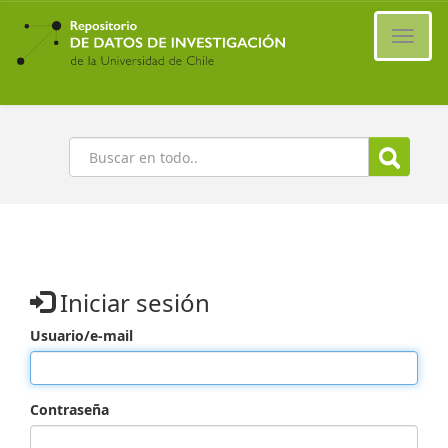
Ir
al
Cambi
contenido
naveg
principal
Buscar
Iniciar sesión
Usuario/e-mail
Contraseña