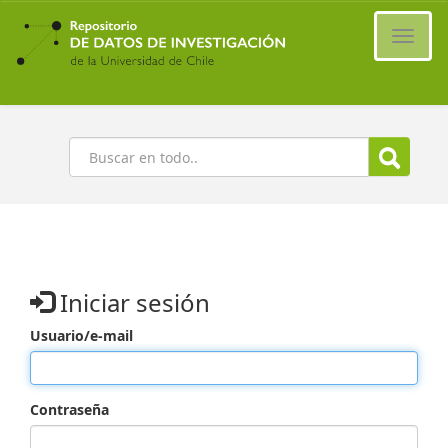
Ir
al
Cambi
contenido
naveg
principal
Buscar
Iniciar sesión
Usuario/e-mail
Contraseña