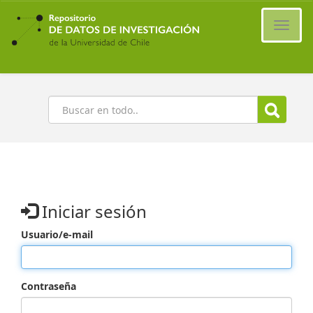
Ir
al
Cambi
contenido
naveg
principal
Buscar
Iniciar sesión
Usuario/e-mail
Contraseña