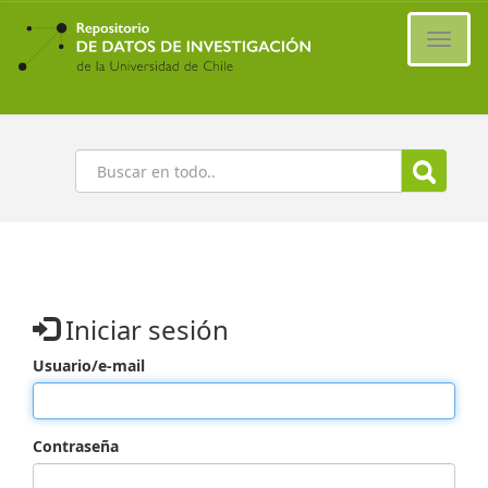
Ir
al
Cambi
contenido
naveg
principal
Buscar
Iniciar sesión
Usuario/e-mail
Contraseña