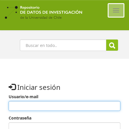
Ir
al
Cambi
contenido
naveg
principal
Buscar
Iniciar sesión
Usuario/e-mail
Contraseña