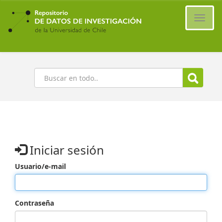
Ir
al
Cambi
contenido
naveg
principal
Buscar
Iniciar sesión
Usuario/e-mail
Contraseña