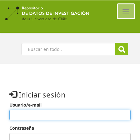
Ir
al
Cambi
contenido
naveg
principal
Buscar
Iniciar sesión
Usuario/e-mail
Contraseña