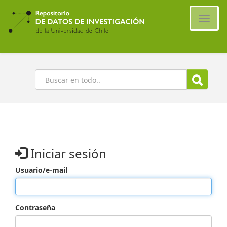
Ir
al
Cambi
contenido
naveg
principal
Buscar
Iniciar sesión
Usuario/e-mail
Contraseña