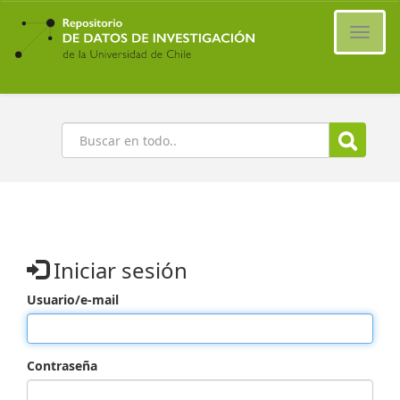
Ir
al
Cambi
contenido
naveg
principal
Buscar
Iniciar sesión
Usuario/e-mail
Contraseña