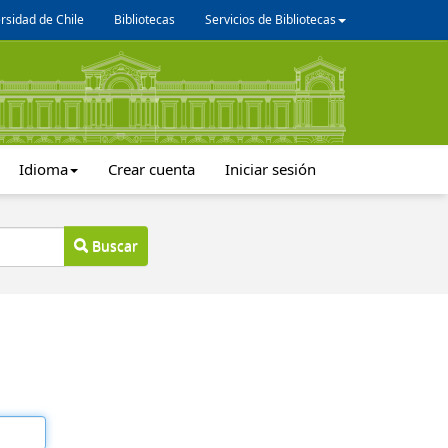
rsidad de Chile
Bibliotecas
Servicios de Bibliotecas
Idioma
Crear cuenta
Iniciar sesión
Buscar