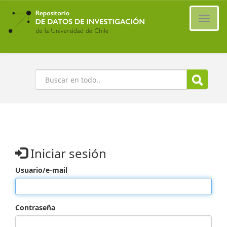
Ir
al
Cambi
contenido
naveg
principal
Buscar
Iniciar sesión
Usuario/e-mail
Contraseña