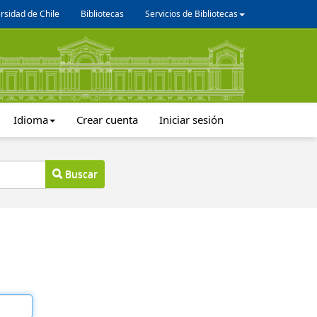
rsidad de Chile
Bibliotecas
Servicios de Bibliotecas
Idioma
Crear cuenta
Iniciar sesión
Buscar