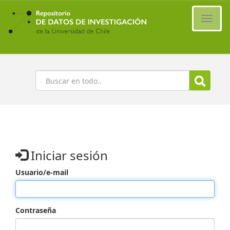
Ir
al
Cambi
contenido
naveg
principal
Buscar
Iniciar sesión
Usuario/e-mail
Contraseña