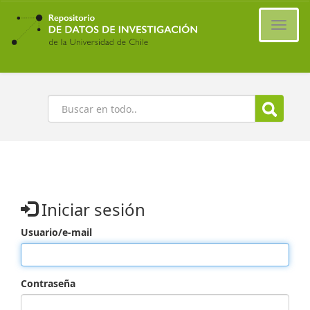
Ir
al
Cambi
contenido
naveg
principal
Buscar
Iniciar sesión
Usuario/e-mail
Contraseña