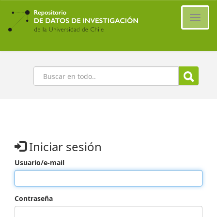
Ir
al
Cambi
contenido
naveg
principal
Buscar
Iniciar sesión
Usuario/e-mail
Contraseña