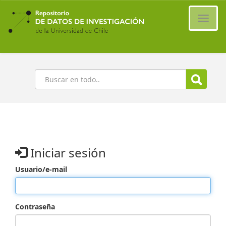
Ir
al
Cambi
contenido
naveg
principal
Buscar
Iniciar sesión
Usuario/e-mail
Contraseña