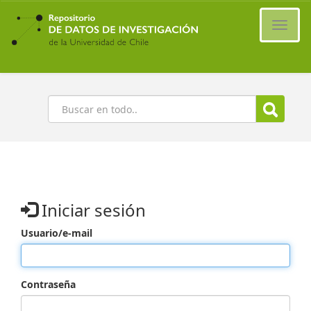
Ir
al
Cambi
contenido
naveg
principal
Buscar
Iniciar sesión
Usuario/e-mail
Contraseña