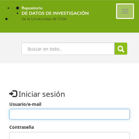
Ir
al
Cambi
contenido
naveg
principal
Buscar
Iniciar sesión
Usuario/e-mail
Contraseña