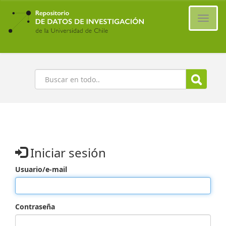
Ir
al
Cambi
contenido
naveg
principal
Buscar
Iniciar sesión
Usuario/e-mail
Contraseña