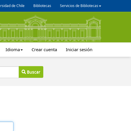
rsidad de Chile
Bibliotecas
Servicios de Bibliotecas
Idioma
Crear cuenta
Iniciar sesión
Buscar