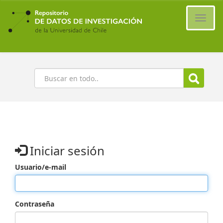
Ir
al
Cambi
contenido
naveg
principal
Buscar
Iniciar sesión
Usuario/e-mail
Contraseña