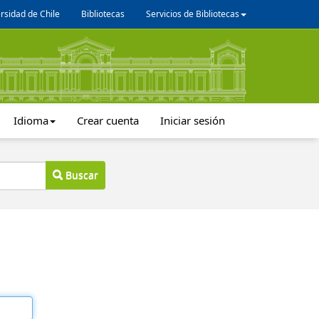
rsidad de Chile
Bibliotecas
Servicios de Bibliotecas
Idioma
Crear cuenta
Iniciar sesión
Buscar