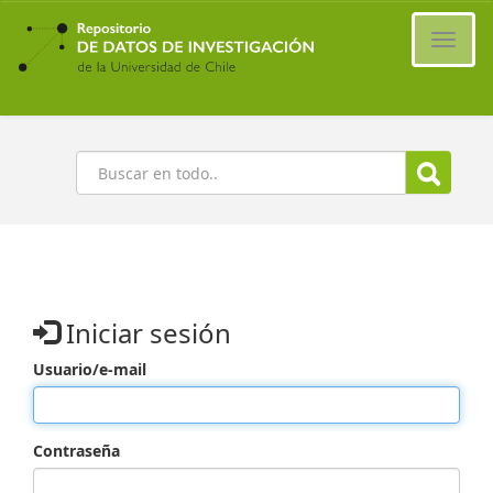
Ir
al
Cambi
contenido
naveg
principal
Buscar
Iniciar sesión
Usuario/e-mail
Contraseña