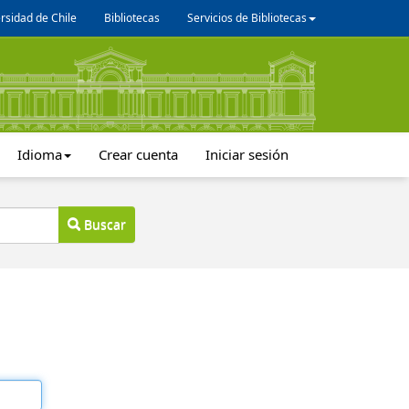
rsidad de Chile
Bibliotecas
Servicios de Bibliotecas
Idioma
Crear cuenta
Iniciar sesión
Buscar