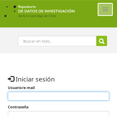
Ir
al
Cambi
contenido
naveg
principal
Buscar
Iniciar sesión
Usuario/e-mail
Contraseña