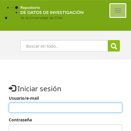
Ir
al
Cambi
contenido
naveg
principal
Buscar
Iniciar sesión
Usuario/e-mail
Contraseña