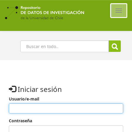
Ir
al
Cambi
contenido
naveg
principal
Buscar
Iniciar sesión
Usuario/e-mail
Contraseña