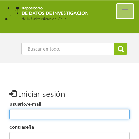
Ir
al
Cambi
contenido
naveg
principal
Buscar
Iniciar sesión
Usuario/e-mail
Contraseña