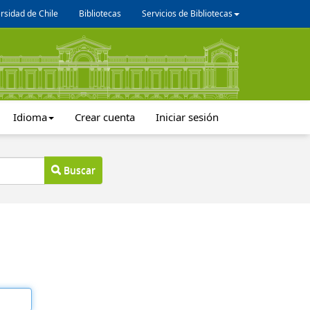
rsidad de Chile
Bibliotecas
Servicios de Bibliotecas
Idioma
Crear cuenta
Iniciar sesión
Buscar