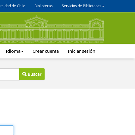
rsidad de Chile
Bibliotecas
Servicios de Bibliotecas
Idioma
Crear cuenta
Iniciar sesión
Buscar