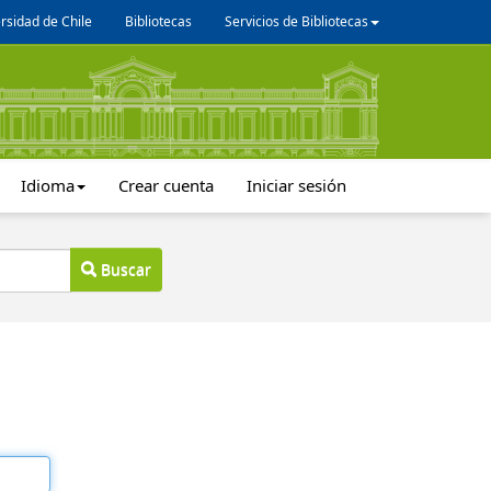
rsidad de Chile
Bibliotecas
Servicios de Bibliotecas
Idioma
Crear cuenta
Iniciar sesión
Buscar