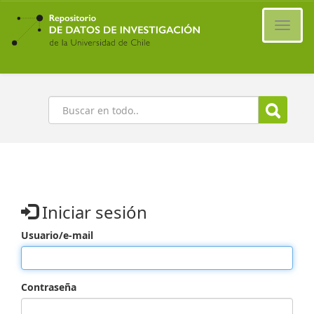
Ir
al
Cambi
contenido
naveg
principal
Buscar
Iniciar sesión
Usuario/e-mail
Contraseña