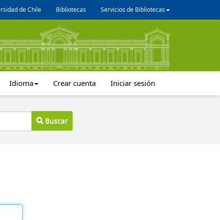
rsidad de Chile
Bibliotecas
Servicios de Bibliotecas
Idioma
Crear cuenta
Iniciar sesión
Buscar